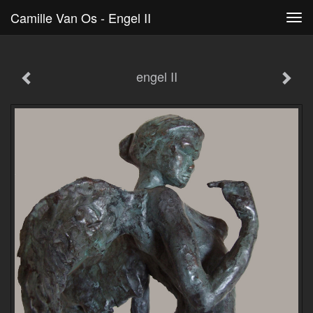
Camille Van Os - Engel II
Tog
navi
engel II