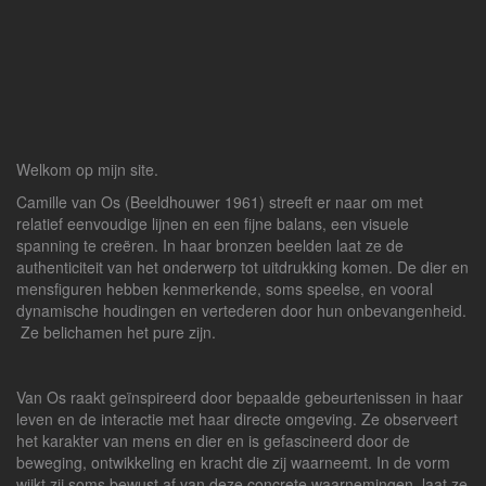
Welkom op mijn site.
Camille van Os (Beeldhouwer 1961) streeft er naar om met
relatief eenvoudige lijnen en een fijne balans, een visuele
spanning te creëren. In haar bronzen beelden laat ze de
authenticiteit van het onderwerp tot uitdrukking komen. De dier en
mensfiguren hebben kenmerkende, soms speelse, en vooral
dynamische houdingen en vertederen door hun onbevangenheid.
Ze belichamen het pure zijn.
Van Os raakt geïnspireerd door bepaalde gebeurtenissen in haar
leven en de interactie met haar directe omgeving. Ze observeert
het karakter van mens en dier en is gefascineerd door de
beweging, ontwikkeling en kracht die zij waarneemt. In de vorm
wijkt zij soms bewust af van deze concrete waarnemingen, laat ze