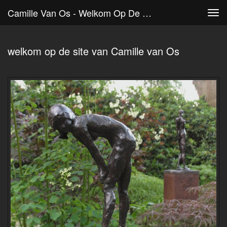
Camille Van Os - Welkom Op De Site Van Camille Van Os
Tog
navi
welkom op de site van Camille van Os