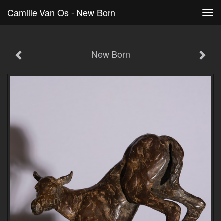
Camille Van Os - New Born
Tog
navi
New Born